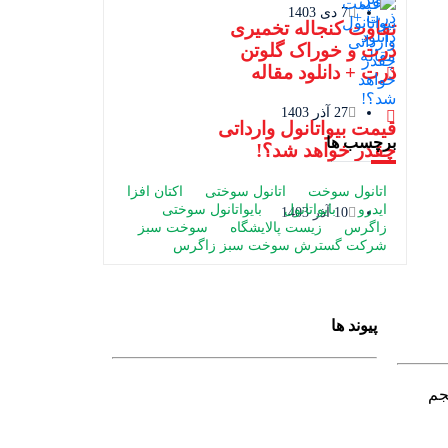
7 دی 1403
تفاوت کنجاله تخمیری
ذرت و خوراک گلوتن
ذرت + دانلود مقاله
27 آذر 1403
قیمت بیواتانول وارداتی
برچسب ها
چقدر خواهد شد؟!
اتانول سوخت
اتانول سوختی
اکتان افزا
ایدرو
بایواتانول
بایواتانول سوختی
10 آذر 1403
زاگرس
زیست پالایشگاه
سوخت سبز
شرکت گسترش سوخت سبز زاگرس
پیوند ها