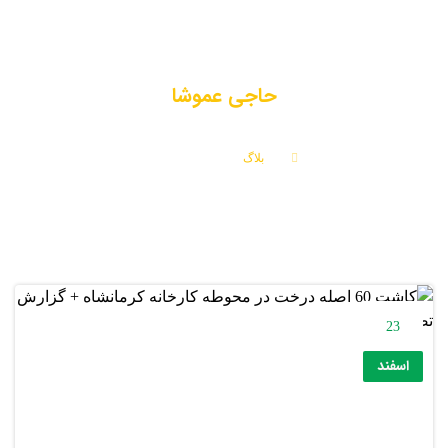
حاجی عموشا
بلاگ
حاجی عموشا
23
اسفند