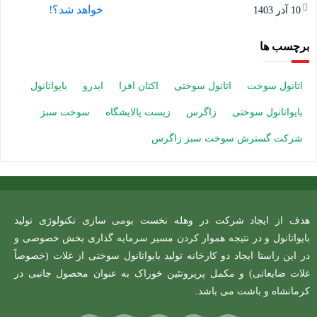
10 آذر 1403
برچسب ها
اتانول سوخت
اتانول سوختی
اکتان افزا
ایدرو
بایواتانول
بایواتانول سوختی
زاگرس
زیست پالایشگاه
سوخت سبز
شرکت گسترش سوخت سبز زاگرس
هدف از ایجاد شرکت در وهله نخست بومی سازی تکنولوژی تولید
بایواتانول و در نتیجه هموار کردن مسیر سرمایه گذاری بخش خصوصی و
در این راستا ایجاد دو کارخانه تولید بایواتانول سوختی از غلات (خصوصاً
غلات ضایعاتی) و مکمل پرپروتئین خوراک به عنوان محصول جانبی در
کرمانشاه و باشت می باشد.