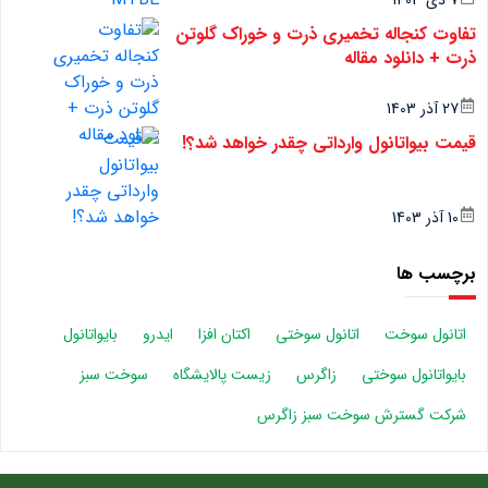
7 دی 1403
تفاوت کنجاله تخمیری ذرت و خوراک گلوتن
ذرت + دانلود مقاله
27 آذر 1403
قیمت بیواتانول وارداتی چقدر خواهد شد؟!
10 آذر 1403
برچسب ها
اتانول سوخت
اتانول سوختی
اکتان افزا
ایدرو
بایواتانول
بایواتانول سوختی
زاگرس
زیست پالایشگاه
سوخت سبز
شرکت گسترش سوخت سبز زاگرس