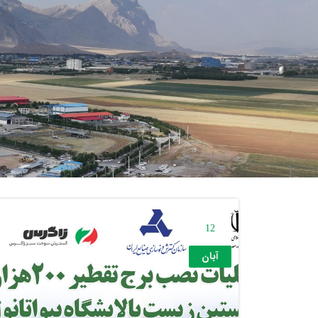
12
آبان