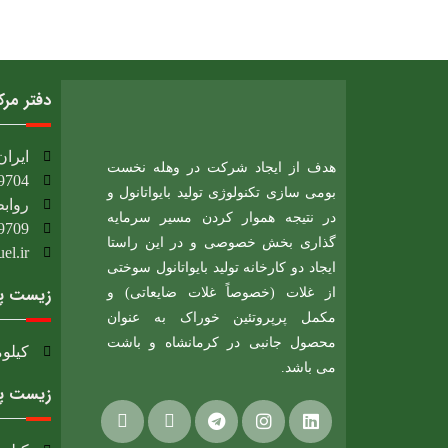
دفتر مر
ایران، 
هدف از ایجاد شرکت در وهله نخست
9704
بومی سازی تکنولوژی تولید بایواتانول و
روابط
در نتیجه هموار کردن مسیر سرمایه
9709
گذاری بخش خصوصی و در این راستا
l.ir​
ایجاد دو کارخانه تولید بایواتانول سوختی
زیست پا
از غلات (خصوصاً غلات ضایعاتی) و
مکمل پرپروتئین خوراک به عنوان
محصول جانبی در کرمانشاه و باشت
کیلومتر 12 جاده بیستون، شهرک صنعتی بیستون
می باشد.
زیست پا