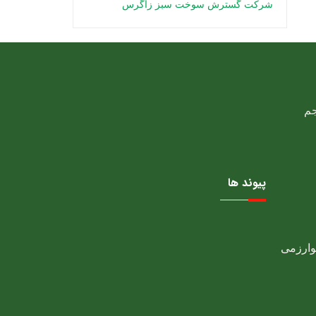
شرکت گسترش سوخت سبز زاگرس
پیوند ها