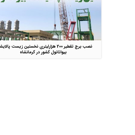
نصب برج تقطیر 200 هزارلیتری نخستین زیست پالای
بیواتانول کشور در کرمانشاه