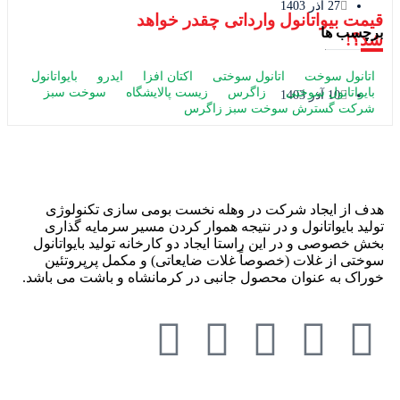
27 آذر 1403
قیمت بیواتانول وارداتی چقدر خواهد
برچسب ها
شد؟!
اتانول سوخت
اتانول سوختی
اکتان افزا
ایدرو
بایواتانول
بایواتانول سوختی
زاگرس
زیست پالایشگاه
سوخت سبز
10 آذر 1403
شرکت گسترش سوخت سبز زاگرس
هدف از ایجاد شرکت در وهله نخست بومی سازی تکنولوژی
تولید بایواتانول و در نتیجه هموار کردن مسیر سرمایه گذاری
بخش خصوصی و در این راستا ایجاد دو کارخانه تولید بایواتانول
سوختی از غلات (خصوصاً غلات ضایعاتی) و مکمل پرپروتئین
خوراک به عنوان محصول جانبی در کرمانشاه و باشت می باشد.