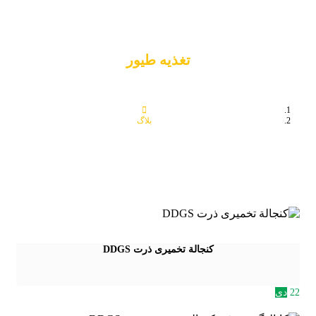
تغذیه طیور
بلاگ
تغذیه طیور
کنجالة تخمیری ذرت DDGS
22
دی