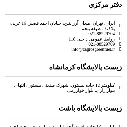
دفتر مرکزی
ایران، تهران، میدان آرژانتین، خیابان احمد قصیر، 16 غربی،
پلاک 9، طبقه پنجم
021-88529704
روابط عمومی داخلی 118
021-88529709
info@zagrosgreenfuel.ir​
زیست پالایشگاه کرمانشاه
کیلومتر 12 جاده بیستون، شهرک صنعتی بیستون، انتهای
بلوار رازی، بلوار خوارزمی
زیست پالایشگاه باشت
کیلومتر13 جاده باشت گچساران، شهرک صنعتی خان احمد