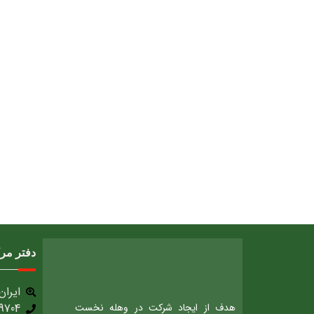
دفتر مر
ایران، 
هدف از ایجاد شرکت در وهله نخست
9704