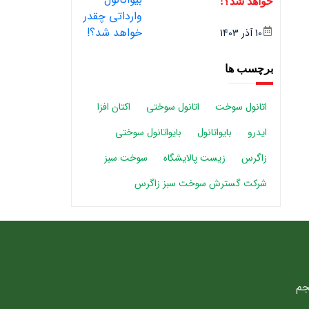
خواهد شد؟!
10 آذر 1403
برچسب ها
اتانول سوخت
اتانول سوختی
اکتان افزا
ایدرو
بایواتانول
بایواتانول سوختی
زاگرس
زیست پالایشگاه
سوخت سبز
شرکت گسترش سوخت سبز زاگرس