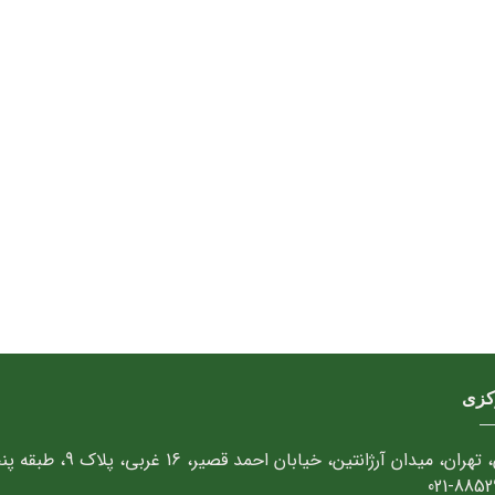
کزی
تهران، میدان آرژانتین، خیابان احمد قصیر، 16 غربی، پلاک 9، طبقه پنجم
021-8852