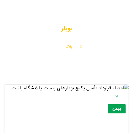
بویلر
بلاگ
بویلر
3
بهمن