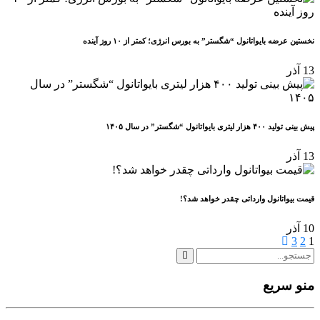
نخستین عرضه بایواتانول “شگستر” به بورس انرژی؛ کمتر از ۱۰ روز آینده
13
آذر
پیش بینی تولید ۴۰۰ هزار لیتری بایواتانول “شگستر” در سال ۱۴۰۵
13
آذر
قیمت بیواتانول وارداتی چقدر خواهد شد؟!
10
آذر
1
2
3
صفحه‌بندی
نوشته‌ها
منو سریع