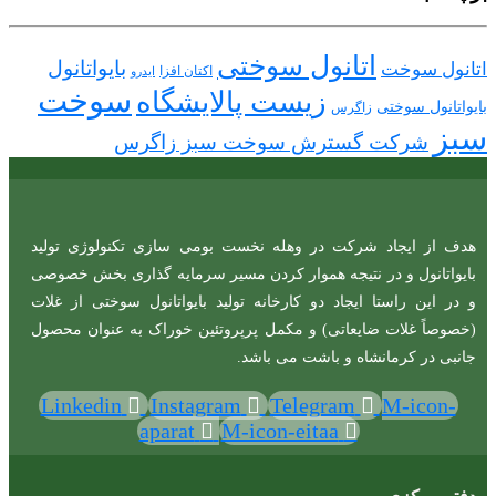
اتانول سوختی
بایواتانول
اتانول سوخت
اکتان افزا
ایدرو
سوخت
زیست پالایشگاه
بایواتانول سوختی
زاگرس
سبز
شرکت گسترش سوخت سبز زاگرس
هدف از ایجاد شرکت در وهله نخست بومی سازی تکنولوژی تولید
بایواتانول و در نتیجه هموار کردن مسیر سرمایه گذاری بخش خصوصی
و در این راستا ایجاد دو کارخانه تولید بایواتانول سوختی از غلات
(خصوصاً غلات ضایعاتی) و مکمل پرپروتئین خوراک به عنوان محصول
جانبی در کرمانشاه و باشت می باشد.
Linkedin
Instagram
Telegram
M-icon-
aparat
M-icon-eitaa