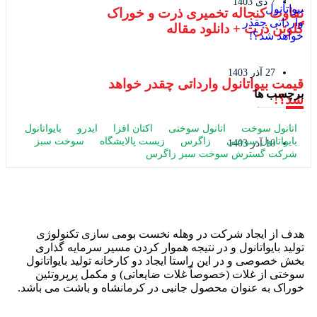
7 دی 1403
تفاوت کنجاله تخمیری ذرت و خوراک
گلوتن ذرت + دانلود مقاله
27 آذر 1403
قیمت بیواتانول وارداتی چقدر خواهد
برچسب ها
شد؟!
اتانول سوخت
اتانول سوختی
اکتان افزا
ایدرو
بایواتانول
بایواتانول سوختی
زاگرس
زیست پالایشگاه
سوخت سبز
10 آذر 1403
شرکت گسترش سوخت سبز زاگرس
هدف از ایجاد شرکت در وهله نخست بومی سازی تکنولوژی
تولید بایواتانول و در نتیجه هموار کردن مسیر سرمایه گذاری
بخش خصوصی و در این راستا ایجاد دو کارخانه تولید بایواتانول
سوختی از غلات (خصوصاً غلات ضایعاتی) و مکمل پرپروتئین
خوراک به عنوان محصول جانبی در کرمانشاه و باشت می باشد.