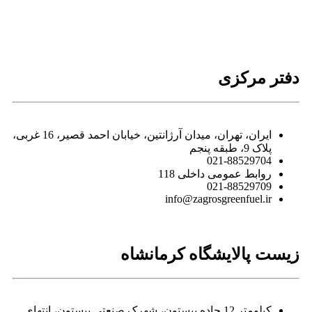
دفتر مرکزی
ایران، تهران، میدان آرژانتین، خیابان احمد قصیر، 16 غربی،
پلاک 9، طبقه پنجم
021-88529704
روابط عمومی داخلی 118
021-88529709
info@zagrosgreenfuel.ir​
زیست پالایشگاه کرمانشاه
کیلومتر 12 جاده بیستون، شهرک صنعتی بیستون، انتهای