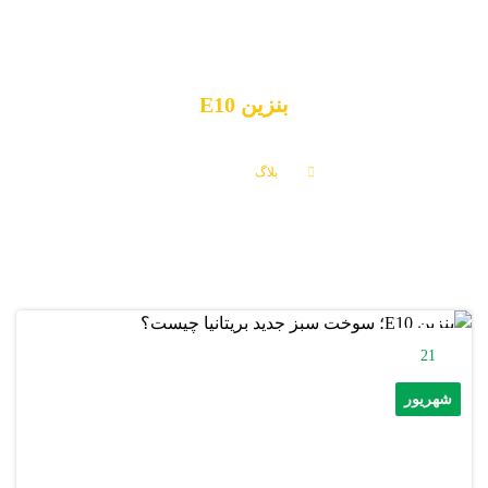
بنزین E10
بلاگ
بنزین E10
21
شهریور