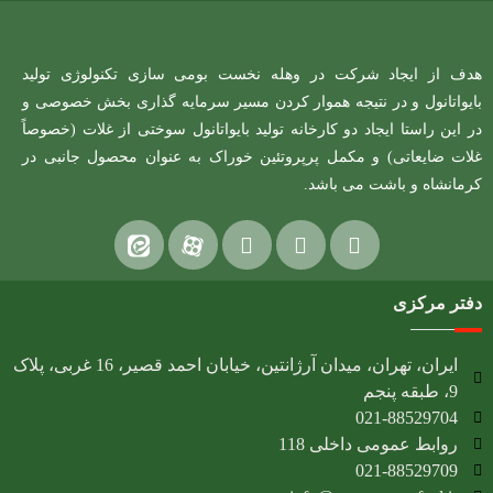
هدف از ایجاد شرکت در وهله نخست بومی سازی تکنولوژی تولید
بایواتانول و در نتیجه هموار کردن مسیر سرمایه گذاری بخش خصوصی و
در این راستا ایجاد دو کارخانه تولید بایواتانول سوختی از غلات (خصوصاً
غلات ضایعاتی) و مکمل پرپروتئین خوراک به عنوان محصول جانبی در
کرمانشاه و باشت می باشد.
دفتر مرکزی
ایران، تهران، میدان آرژانتین، خیابان احمد قصیر، 16 غربی، پلاک
9، طبقه پنجم
021-88529704
روابط عمومی داخلی 118
021-88529709