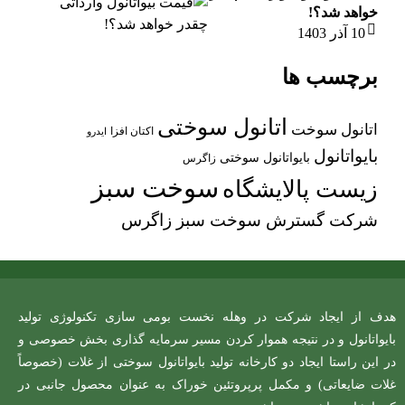
خواهد شد؟!
10 آذر 1403
برچسب ها
اتانول سوختی
اتانول سوخت
اکتان افزا
ایدرو
بایواتانول
بایواتانول سوختی
زاگرس
سوخت سبز
زیست پالایشگاه
شرکت گسترش سوخت سبز زاگرس
هدف از ایجاد شرکت در وهله نخست بومی سازی تکنولوژی تولید
بایواتانول و در نتیجه هموار کردن مسیر سرمایه گذاری بخش خصوصی و
در این راستا ایجاد دو کارخانه تولید بایواتانول سوختی از غلات (خصوصاً
غلات ضایعاتی) و مکمل پرپروتئین خوراک به عنوان محصول جانبی در