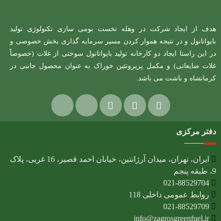
هدف از ایجاد شرکت در وهله نخست بومی سازی تکنولوژی تولید
بایواتانول و در نتیجه هموار کردن مسیر سرمایه گذاری بخش خصوصی و
در این راستا ایجاد دو کارخانه تولید بایواتانول سوختی از غلات (خصوصاً
غلات ضایعاتی) و مکمل پرپروتئین خوراک به عنوان محصول جانبی در
کرمانشاه و باشت می باشد.
دفتر مرکزی
ایران، تهران، میدان آرژانتین، خیابان احمد قصیر، 16 غربی، پلاک
9، طبقه پنجم
021-88529704
روابط عمومی داخلی 118
021-88529709
info@zagrosgreenfuel.ir​