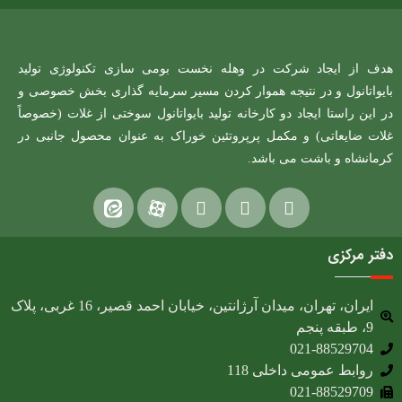
هدف از ایجاد شرکت در وهله نخست بومی سازی تکنولوژی تولید
بایواتانول و در نتیجه هموار کردن مسیر سرمایه گذاری بخش خصوصی و
در این راستا ایجاد دو کارخانه تولید بایواتانول سوختی از غلات (خصوصاً
غلات ضایعاتی) و مکمل پرپروتئین خوراک به عنوان محصول جانبی در
کرمانشاه و باشت می باشد.
دفتر مرکزی
ایران، تهران، میدان آرژانتین، خیابان احمد قصیر، 16 غربی، پلاک
9، طبقه پنجم
021-88529704
روابط عمومی داخلی 118
021-88529709