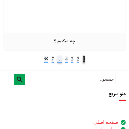
چه میکنیم ؟
7
…
4
3
2
1
منو سریع
صفحه اصلی