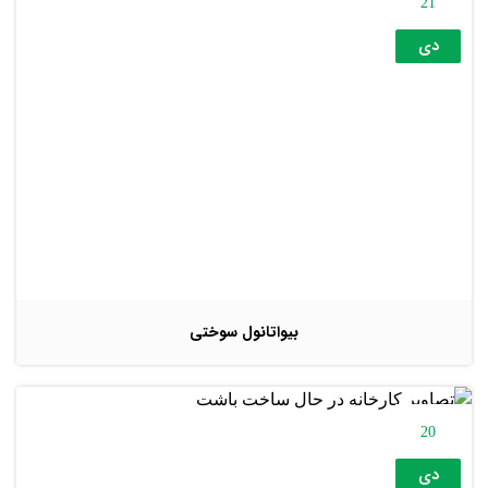
21
دی
بیواتانول سوختی
20
دی