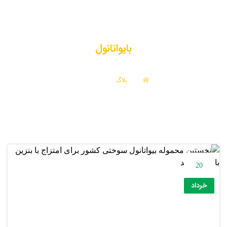
بایواتانول
بلاگ
بایواتانول
20
خرداد