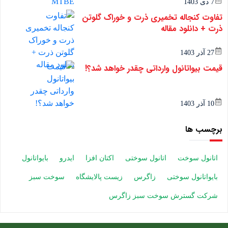
7 دی 1403
تفاوت کنجاله تخمیری ذرت و خوراک گلوتن
ذرت + دانلود مقاله
27 آذر 1403
قیمت بیواتانول وارداتی چقدر خواهد شد؟!
10 آذر 1403
برچسب ها
اتانول سوخت
اتانول سوختی
اکتان افزا
ایدرو
بایواتانول
بایواتانول سوختی
زاگرس
زیست پالایشگاه
سوخت سبز
شرکت گسترش سوخت سبز زاگرس