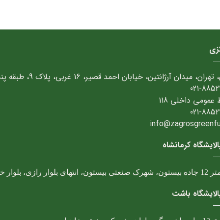
کزی
تهران، میدان آرژانتین، خیابان احمد قصیر، 16 غربی، پلاک 9، طبقه پنجم
021-8852
 عمومی داخلی 118
021-8852
info@zagrosgreenfuel
لایشگاه کرمانشاه
، انتهای بلوار رازی، بلوار خوارزمی
لایشگاه باشت