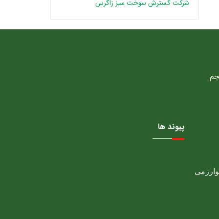
شرکت گسترش سوخت سبز زاگرس
پیوند ها