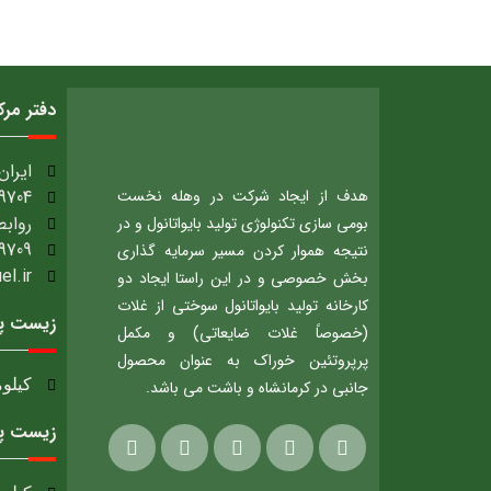
دفتر مر
ایران، 
هدف از ایجاد شرکت در وهله نخست
9704
روابط
بومی سازی تکنولوژی تولید بایواتانول و در
9709
نتیجه هموار کردن مسیر سرمایه گذاری
.ir​
بخش خصوصی و در این راستا ایجاد دو
کارخانه تولید بایواتانول سوختی از غلات
زیست پا
(خصوصاً غلات ضایعاتی) و مکمل
پرپروتئین خوراک به عنوان محصول
کیلومتر 12 جاده بیستون، شهرک صنعتی بیستون
جانبی در کرمانشاه و باشت می باشد.
زیست پا