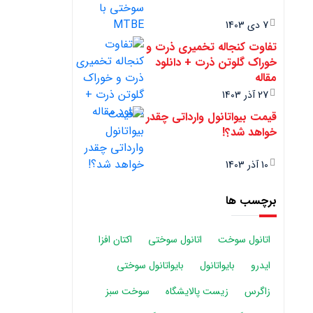
7 دی 1403
تفاوت کنجاله تخمیری ذرت و
خوراک گلوتن ذرت + دانلود
مقاله
27 آذر 1403
قیمت بیواتانول وارداتی چقدر
خواهد شد؟!
10 آذر 1403
برچسب ها
اتانول سوخت
اتانول سوختی
اکتان افزا
ایدرو
بایواتانول
بایواتانول سوختی
زاگرس
زیست پالایشگاه
سوخت سبز