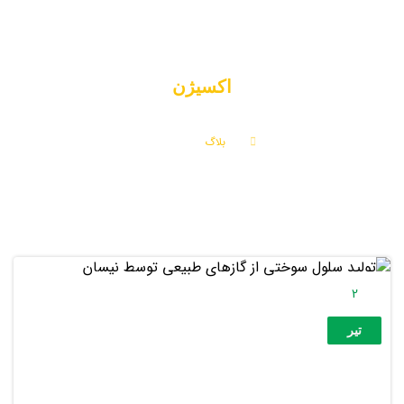
اکسیژن
بلاگ
اکسیژن
2
تیر