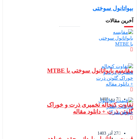
بیواتانول سوختی
آخرین مقالات
مقایسه بایواتانول سوختی با MTBE
7 دی 1403
تفاوت کنجاله تخمیری ذرت و خوراک
گلوتن ذرت + دانلود مقاله
27 آذر 1403
قیمت بیواتانول وارداتی چقدر خواهد