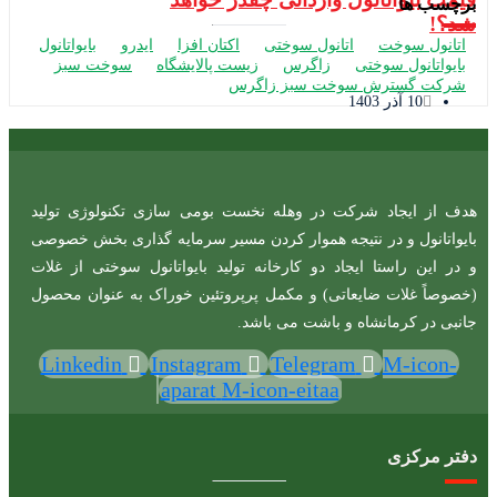
برچسب ها
شد؟!
اتانول سوخت
اتانول سوختی
اکتان افزا
ایدرو
بایواتانول
بایواتانول سوختی
زاگرس
زیست پالایشگاه
سوخت سبز
شرکت گسترش سوخت سبز زاگرس
10 آذر 1403
هدف از ایجاد شرکت در وهله نخست بومی سازی تکنولوژی تولید
بایواتانول و در نتیجه هموار کردن مسیر سرمایه گذاری بخش خصوصی
و در این راستا ایجاد دو کارخانه تولید بایواتانول سوختی از غلات
(خصوصاً غلات ضایعاتی) و مکمل پرپروتئین خوراک به عنوان محصول
جانبی در کرمانشاه و باشت می باشد.
Linkedin
Instagram
Telegram
M-icon-
aparat
M-icon-eitaa
دفتر مرکزی