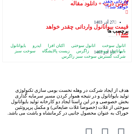
گلوتن ذرت + دانلود مقاله
27 آذر 1403
قیمت بیواتانول وارداتی چقدر خواهد
برچسب ها
شد؟!
اتانول سوخت
اتانول سوختی
اکتان افزا
ایدرو
بایواتانول
بایواتانول سوختی
زاگرس
زیست پالایشگاه
سوخت سبز
10 آذر 1403
شرکت گسترش سوخت سبز زاگرس
هدف از ایجاد شرکت در وهله نخست بومی سازی تکنولوژی
تولید بایواتانول و در نتیجه هموار کردن مسیر سرمایه گذاری
بخش خصوصی و در این راستا ایجاد دو کارخانه تولید بایواتانول
سوختی از غلات (خصوصاً غلات ضایعاتی) و مکمل پرپروتئین
خوراک به عنوان محصول جانبی در کرمانشاه و باشت می باشد.