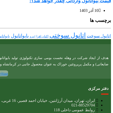
قیمت بیواتانول وارداتی چقدر خواهد شد؟!
10 آذر 1403
برچسب ها
اتانول سوختی
بایواتانول
اتانول سوخت
بایواتا
اکتان افزا
ایدرو
هدف از ایجاد شرکت در وهله نخست بومی سازی تکنولوژی تولید بایواتانو
ضایعاتی) و مکمل پرپروتئین خوراک به عنوان محصول جانبی در کرمانشاه و
itaa
دفتر مرکزی
ایران، تهران، میدان آرژانتین، خیابان احمد قصیر، 16 غربی، پلاک 9، طبقه پنجم
021-88529704
روابط عمومی داخلی 118