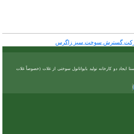
کت گسترش سوخت سبز زاگرس
یجاد دو کارخانه تولید بایواتانول سوختی از غلات (خصوصاً غلات