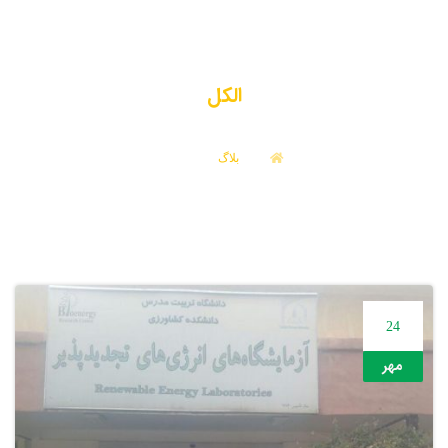
الکل
بلاگ
الکل
24
مهر