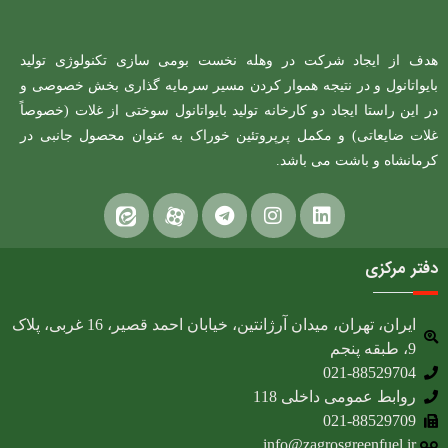
هدف از ایجاد شرکت در وهله نخست بومی سازی تکنولوژی تولید
بایواتانول و در نتیجه هموار کردن مسیر سرمایه گذاری بخش خصوصی و
در این راستا ایجاد دو کارخانه تولید بایواتانول سوختی از غلات (خصوصاً
غلات ضایعاتی) و مکمل پرپروتئین خوراک به عنوان محصول جانبی در
کرمانشاه و باشت می باشد.
دفتر مرکزی
ایران، تهران، میدان آرژانتین، خیابان احمد قصیر، 16 غربی، پلاک
9، طبقه پنجم
021-88529704
روابط عمومی داخلی 118
021-88529709
info@zagrosgreenfuel.ir​