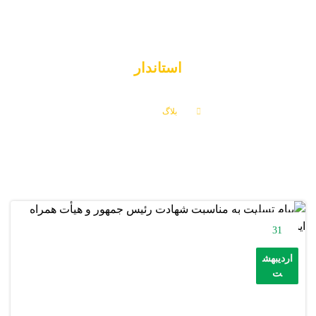
استاندار
بلاگ
استاندار
31
اردیبهش
ت