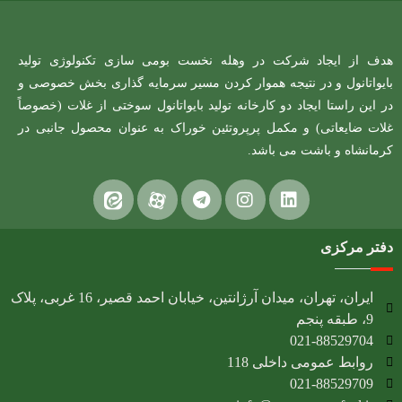
هدف از ایجاد شرکت در وهله نخست بومی سازی تکنولوژی تولید
بایواتانول و در نتیجه هموار کردن مسیر سرمایه گذاری بخش خصوصی و
در این راستا ایجاد دو کارخانه تولید بایواتانول سوختی از غلات (خصوصاً
غلات ضایعاتی) و مکمل پرپروتئین خوراک به عنوان محصول جانبی در
کرمانشاه و باشت می باشد.
دفتر مرکزی
ایران، تهران، میدان آرژانتین، خیابان احمد قصیر، 16 غربی، پلاک
9، طبقه پنجم
021-88529704
روابط عمومی داخلی 118
021-88529709