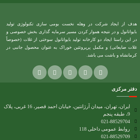
هدف از ایجاد شرکت در وهله نخست بومی سازی تکنولوژی تولید
بایواتانول و در نتیجه هموار کردن مسیر سرمایه گذاری بخش خصوصی و
در این راستا ایجاد دو کارخانه تولید بایواتانول سوختی از غلات (خصوصاً
غلات ضایعاتی) و مکمل پرپروتئین خوراک به عنوان محصول جانبی در
کرمانشاه و باشت می باشد.
دفتر مرکزی
ایران، تهران، میدان آرژانتین، خیابان احمد قصیر، 16 غربی، پلاک
9، طبقه پنجم
021-88529704
روابط عمومی داخلی 118
021-88529709