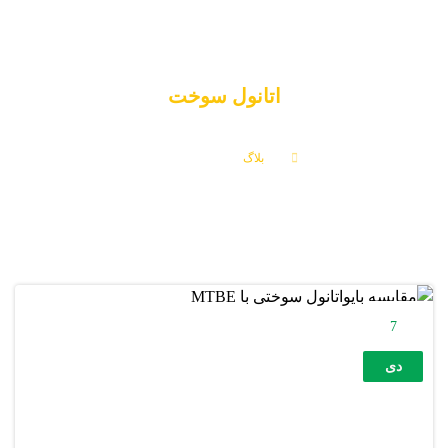
اتانول سوخت
بلاگ
اتانول سوخت
7
دی