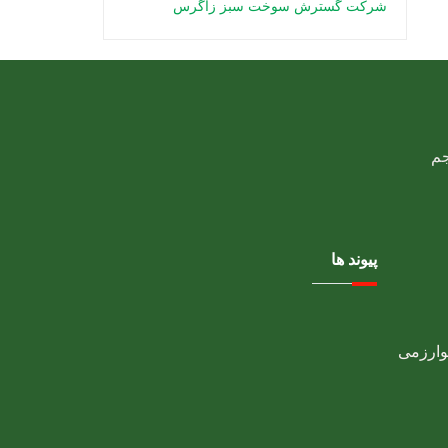
شرکت گسترش سوخت سبز زاگرس
پیوند ها