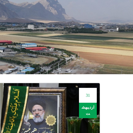
31
اردیبهش
ت