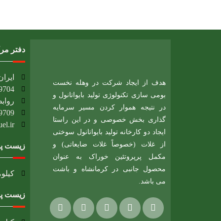
دفتر مر
ایران، 
هدف از ایجاد شرکت در وهله نخست
9704
بومی سازی تکنولوژی تولید بایواتانول و
روابط
در نتیجه هموار کردن مسیر سرمایه
9709
گذاری بخش خصوصی و در این راستا
l.ir​
ایجاد دو کارخانه تولید بایواتانول سوختی
از غلات (خصوصاً غلات ضایعاتی) و
زیست پا
مکمل پرپروتئین خوراک به عنوان
محصول جانبی در کرمانشاه و باشت
کیلومتر 12 جاده بیستون، شهرک صنعتی بیستون
می باشد.
زیست پا