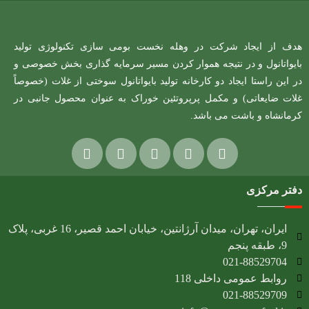
هدف از ایجاد شرکت در وهله نخست بومی سازی تکنولوژی تولید
بایواتانول و در نتیجه هموار کردن مسیر سرمایه گذاری بخش خصوصی و
در این راستا ایجاد دو کارخانه تولید بایواتانول سوختی از غلات (خصوصاً
غلات ضایعاتی) و مکمل پرپروتئین خوراک به عنوان محصول جانبی در
کرمانشاه و باشت می باشد.
دفتر مرکزی
ایران، تهران، میدان آرژانتین، خیابان احمد قصیر، 16 غربی، پلاک
9، طبقه پنجم
021-88529704
روابط عمومی داخلی 118
021-88529709