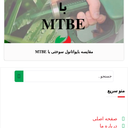
مقایسه بایواتانول سوختی با MTBE
منو سریع
صفحه اصلی
درباره ما