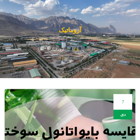
آروماتیک
بلاگ
آروماتیک
7
دی