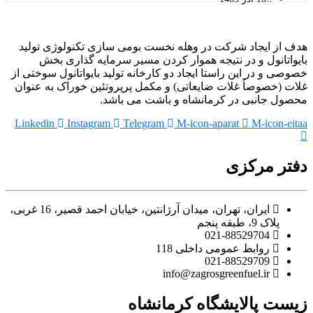
هدف از ایجاد شرکت در وهله نخست بومی سازی تکنولوژی تولید
بایواتانول و در نتیجه هموار کردن مسیر سرمایه گذاری بخش
خصوصی و در این راستا ایجاد دو کارخانه تولید بایواتانول سوختی از
غلات (خصوصاً غلات ضایعاتی) و مکمل پرپروتئین خوراک به عنوان
محصول جانبی در کرمانشاه و باشت می باشد.
Linkedin
Instagram
Telegram
M-icon-aparat
M-icon-eitaa
دفتر مرکزی
ایران، تهران، میدان آرژانتین، خیابان احمد قصیر، 16 غربی،
پلاک 9، طبقه پنجم
021-88529704
روابط عمومی داخلی 118
021-88529709
info@zagrosgreenfuel.ir​
زیست پالایشگاه کرمانشاه