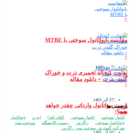
مقایسه بایواتانول سوختی با MTBE
7 دی 1403
تفاوت کنجاله تخمیری ذرت و خوراک
گلوتن ذرت + دانلود مقاله
27 آذر 1403
قیمت بیواتانول وارداتی چقدر خواهد
برچسب ها
شد؟!
اتانول سوخت
اتانول سوختی
اکتان افزا
ایدرو
بایواتانول
بایواتانول سوختی
زاگرس
زیست پالایشگاه
سوخت سبز
شرکت گسترش سوخت سبز زاگرس
10 آذر 1403