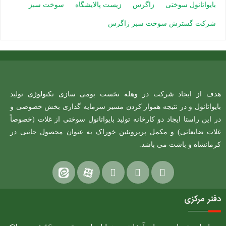
بایواتانول سوختی
زاگرس
زیست پالایشگاه
سوخت سبز
شرکت گسترش سوخت سبز زاگرس
هدف از ایجاد شرکت در وهله نخست بومی سازی تکنولوژی تولید
بایواتانول و در نتیجه هموار کردن مسیر سرمایه گذاری بخش خصوصی و
در این راستا ایجاد دو کارخانه تولید بایواتانول سوختی از غلات (خصوصاً
غلات ضایعاتی) و مکمل پرپروتئین خوراک به عنوان محصول جانبی در
کرمانشاه و باشت می باشد.
دفتر مرکزی