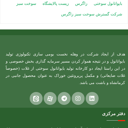
بایواتانول سوختی
زاگرس
زیست پالایشگاه
سوخت سبز
شرکت گسترش سوخت سبز زاگرس
هدف از ایجاد شرکت در وهله نخست بومی سازی تکنولوژی تولید
بایواتانول و در نتیجه هموار کردن مسیر سرمایه گذاری بخش خصوصی و
در این راستا ایجاد دو کارخانه تولید بایواتانول سوختی از غلات (خصوصاً
غلات ضایعاتی) و مکمل پرپروتئین خوراک به عنوان محصول جانبی در
کرمانشاه و باشت می باشد.
دفتر مرکزی