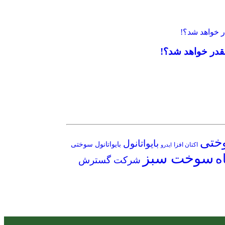
چقدر خواهد شد؟!
وختی
بایواتانول
بایواتانول سوختی
اکتان افزا
ایدرو
سوخت سبز
ه
شرکت گسترش