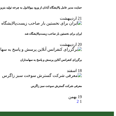
حمایت مدیر عامل پالایشگاه آبادان از ورود بیواتانول به چرخه تولید بنزین
21
اردیبهشت
️ایران برای نخستین بار صاحب زیست‌پالایشگاه شد
20
اردیبهشت
برگزرای کنفرانس آنلاین پرسش و پاسخ به سهامداران
18
اسفند
معرفی شرکت گسترش سوخت سبز زاگرس
19
بهمن
2
1