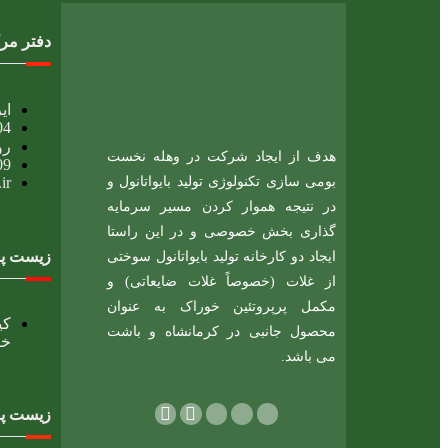
دفتر مر
ایر
04
رو
هدف از ایجاد شرکت در وهله نخست
09
r​
بومی سازی تکنولوژی تولید بایواتانول و
در نتیجه هموار کردن مسیر سرمایه
گذاری بخش خصوصی و در این راستا
زیست پا
ایجاد دو کارخانه تولید بایواتانول سوختی
از غلات (خصوصاً غلات ضایعاتی) و
مکمل پرپروتئین خوراک به عنوان
محصول جانبی در کرمانشاه و باشت
خو
می باشد.
زیست پا