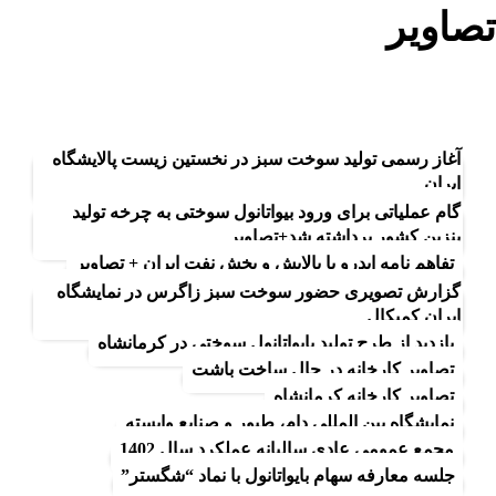
تصاویر
بلاگ
تصاویر
آغاز رسمی تولید سوخت سبز در نخستین زیست پالایشگاه
ایران
گام عملیاتی برای ورود بیواتانول سوختی به چرخه تولید
25
بنزین کشور برداشته شد+تصاویر
اردیبهش
تفاهم نامه ایدرو با پالایش و پخش نفت ایران + تصاویر
20
ت
گزارش تصویری حضور سوخت سبز زاگرس در نمایشگاه
اردیبهش
ایران کمیکال
23
ت
بازدید از طرح تولید بایواتانول سوختی در کرمانشاه
14
بهمن
تصاویر کارخانه در حال ساخت باشت
بهمن
تصاویر کارخانه کرمانشاه
6
نمایشگاه بین المللی دام، طیور و صنایع وابسته
20
بهمن
مجمع عمومی عادی سالیانه عملکرد سال 1402
19
دی
جلسه معارفه سهام بایواتانول با نماد “شگستر”
24