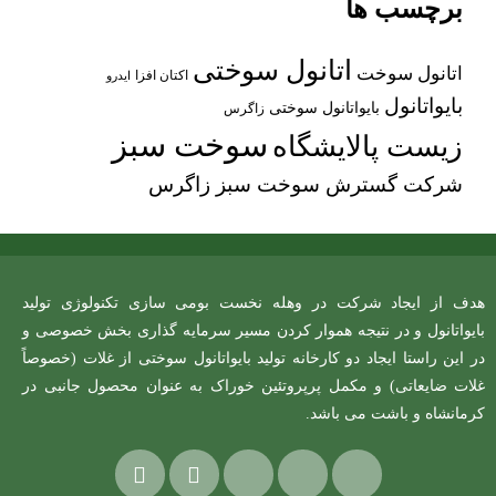
برچسب ها
اتانول سوختی
اتانول سوخت
اکتان افزا
ایدرو
بایواتانول
بایواتانول سوختی
زاگرس
سوخت سبز
زیست پالایشگاه
شرکت گسترش سوخت سبز زاگرس
هدف از ایجاد شرکت در وهله نخست بومی سازی تکنولوژی تولید
بایواتانول و در نتیجه هموار کردن مسیر سرمایه گذاری بخش خصوصی و
در این راستا ایجاد دو کارخانه تولید بایواتانول سوختی از غلات (خصوصاً
غلات ضایعاتی) و مکمل پرپروتئین خوراک به عنوان محصول جانبی در
کرمانشاه و باشت می باشد.