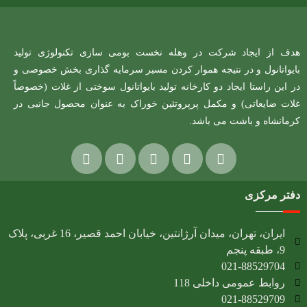
هدف از ایجاد شرکت در وهله نخست بومی سازی تکنولوژی تولید
بایواتانول و در نتیجه هموار کردن مسیر سرمایه گذاری بخش خصوصی و
در این راستا ایجاد دو کارخانه تولید بایواتانول سوختی از غلات (خصوصاً
غلات ضایعاتی) و مکمل پرپروتئین خوراک به عنوان محصول جانبی در
کرمانشاه و باشت می باشد.
دفتر مرکزی
ایران، تهران، میدان آرژانتین، خیابان احمد قصیر، 16 غربی، پلاک
9، طبقه پنجم
021-88529704
روابط عمومی داخلی 118
021-88529709