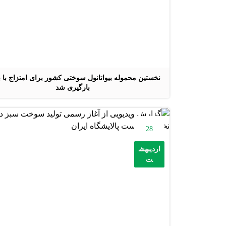
نخستین محموله بیواتانول سوختی کشور برای امتزاج با ب
بارگیری شد
28
اردیبهش
ت