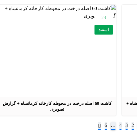
23
اسفند
شاه +
کاشت 60 اصله درخت در محوطه کارخانه کرمانشاه + گزارش
تصویری
6
…
4
3
2