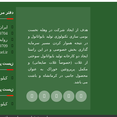
دفتر مر
ایران، 
هدف از ایجاد شرکت در وهله نخست
9704
بومی سازی تکنولوژی تولید بایواتانول و
روابط
در نتیجه هموار کردن مسیر سرمایه
9709
گذاری بخش خصوصی و در این راستا
l.ir​
ایجاد دو کارخانه تولید بایواتانول سوختی
از غلات (خصوصاً غلات ضایعاتی) و
زیست پا
مکمل پرپروتئین خوراک به عنوان
محصول جانبی در کرمانشاه و باشت
کیلومتر 12 جاده بیستون، شهرک صنعتی بیستون
می باشد.
زیست پا
کیلومتر13 جاده باشت گچساران،