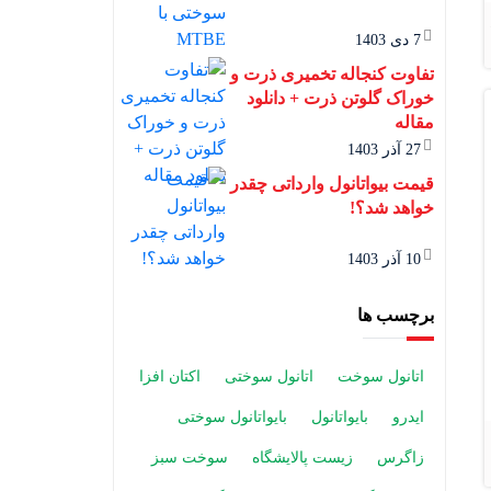
7 دی 1403
تفاوت کنجاله تخمیری ذرت و
خوراک گلوتن ذرت + دانلود
مقاله
27 آذر 1403
قیمت بیواتانول وارداتی چقدر
خواهد شد؟!
10 آذر 1403
برچسب ها
اتانول سوخت
اتانول سوختی
اکتان افزا
ایدرو
بایواتانول
بایواتانول سوختی
زاگرس
زیست پالایشگاه
سوخت سبز