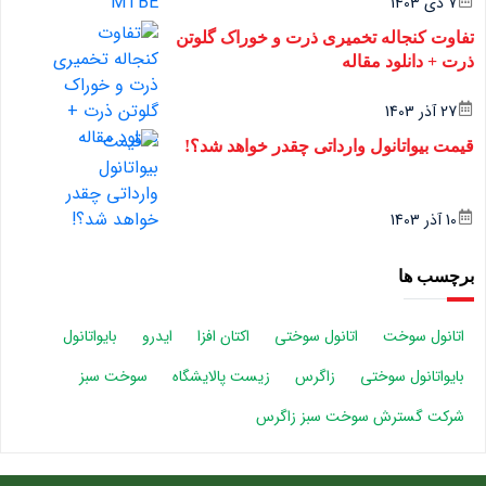
7 دی 1403
تفاوت کنجاله تخمیری ذرت و خوراک گلوتن
ذرت + دانلود مقاله
27 آذر 1403
قیمت بیواتانول وارداتی چقدر خواهد شد؟!
10 آذر 1403
برچسب ها
اتانول سوخت
اتانول سوختی
اکتان افزا
ایدرو
بایواتانول
بایواتانول سوختی
زاگرس
زیست پالایشگاه
سوخت سبز
شرکت گسترش سوخت سبز زاگرس