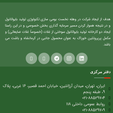
هدف از ایجاد شرکت در وهله نخست بومی سازی تکنولوژی تولید بایواتانول
و در نتیجه هموار کردن مسیر سرمایه گذاری بخش خصوصی و در این راستا
ایجاد دو کارخانه تولید بایواتانول سوختی از غلات (خصوصاً غلات ضایعاتی) و
مکمل پرپروتئین خوراک به عنوان محصول جانبی در کرمانشاه و باشت می
باشد.
دفتر مرکزی
ایران، تهران، میدان آرژانتین، خیابان احمد قصیر، 16 غربی، پلاک
9، طبقه پنجم
021-88529704
روابط عمومی داخلی 118
021-88529709