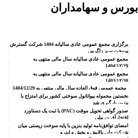
بورس و سهامداران
بلاگ
بورس و سهامداران
برگزاری مجمع عمومی عادی سالیانه 1404 شرکت گسترش
سوخت سبز زاگرس
مجمع عمومی عادی سالیانه سال مالی منتهی به
1
1404/۱۲/29
مرداد
مجمع عمومی عادی سالیانه سال مالی منتهی به
23
1403/۱۲/30
تیر
مجمع عمومی فوق العاده سال مالی منتهی به 1404/12/29
20
نخستین محموله بیواتانول سوختی کشور برای امتزاج با
تیر
بنزین بارگیری شد
20
صدور گواهی تحویل موقت (PAC) با ثبت یک دستاورد
20
تیر
افتخارآفرین ملی
خرداد
امضای توافق‌نامه تولید بنزین با پایه سوخت زیستی میان
19
شرکت ملی پالایش و پخش و ایدرو