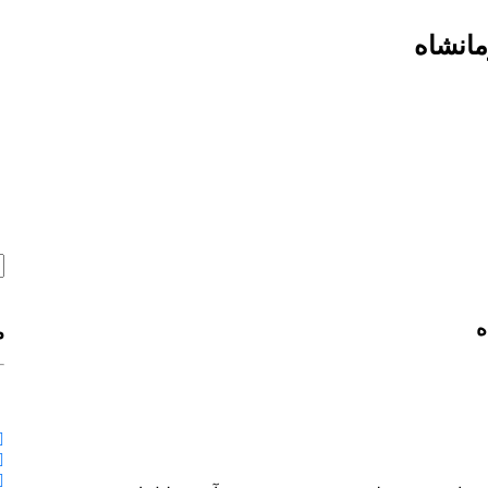
مانشاه
ه
م