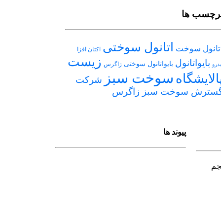
رچسب ها
اتانول سوختی
تانول سوخت
اکتان افزا
زیست
بایواتانول
بایواتانول سوختی
زاگرس
یدرو
سوخت سبز
الایشگاه
شرکت
سترش سوخت سبز زاگرس
پیوند ها