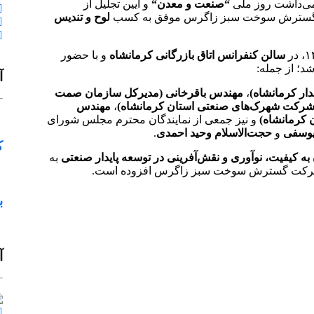
ی‌داشت روز ملی
“
صنعت و معدن
“
و آیین تجلیل از
ت گسترش سوخت سبز زاگرس موفق به کسب
لوح و تندیس
سالن کنفرانس اتاق بازرگانی کرمانشاه
و با حضور
د؛ از جمله:
آ
دار کرمانشاه)
،
مهندس باقرخانی (مدیرکل سازمان صمت
شرکت شهرک‌های صنعتی استان کرمانشاه)
،
مهندس
 کرمانشاه)
و نیز جمعی از نمایندگان محترم مجلس شورای
وسفی
و
حجت‌الاسلام وحید احمدی
.
ک
به کیفیت، نوآوری و نقش‌آفرینی در توسعه پایدار صنعتی
به
ات شرکت گسترش سوخت سبز زاگرس افزوده است.
ب
آ