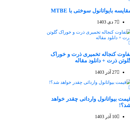
قایسه بایواتانول سوختی با MTBE
7 دی 1403
فاوت کنجاله تخمیری ذرت و خوراک
لوتن ذرت + دانلود مقاله
27 آذر 1403
یمت بیواتانول وارداتی چقدر خواهد
د؟!
10 آذر 1403