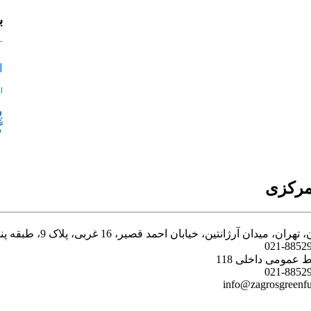
ب
ا
ا
پ
گ
مرکزی
تهران، میدان آرژانتین، خیابان احمد قصیر، 16 غربی، پلاک 9، طبقه پنجم
021-8852
ط عمومی داخلی 118
021-8852
info@zagrosgreenfue