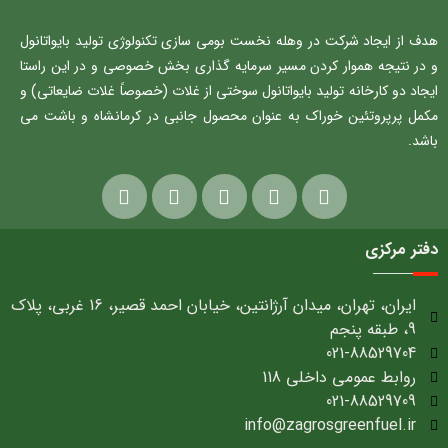
هدف از ایجاد شرکت در وهله نخست بومی سازی تکنولوژی تولید بایواتانول
و در نتیجه هموار کردن مسیر سرمایه گذاری بخش خصوصی و در این راستا
ایجاد دو کارخانه تولید بایواتانول سوختی از غلات (خصوصاً غلات ضایعاتی) و
مکمل پرپروتئین خوراک به عنوان محصول جانبی در کرمانشاه و باشت می
باشد.
دفتر مرکزی
ایران، تهران، میدان آرژانتین، خیابان احمد قصیر، 16 غربی، پلاک
9، طبقه پنجم
021-88529704
روابط عمومی داخلی 118
021-88529709
info@zagrosgreenfuel.ir​