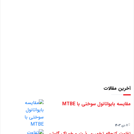
آخرین مقالات
مقایسه بایواتانول سوختی با MTBE
7 دی 1403
تفاوت کنجاله تخمیری ذرت و خوراک گلوتن