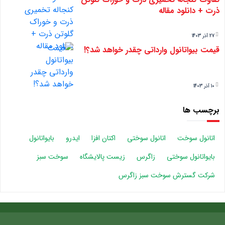
ذرت + دانلود مقاله
27 آذر 1403
قیمت بیواتانول وارداتی چقدر خواهد شد؟!
10 آذر 1403
برچسب ها
اتانول سوخت
اتانول سوختی
اکتان افزا
ایدرو
بایواتانول
بایواتانول سوختی
زاگرس
زیست پالایشگاه
سوخت سبز
شرکت گسترش سوخت سبز زاگرس