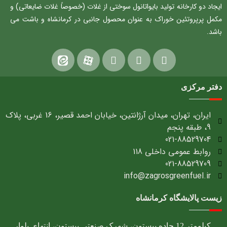
ایجاد دو کارخانه تولید بایواتانول سوختی از غلات (خصوصاً غلات ضایعاتی) و
مکمل پرپروتئین خوراک به عنوان محصول جانبی در کرمانشاه و باشت می
باشد.
دفتر مرکزی
ایران، تهران، میدان آرژانتین، خیابان احمد قصیر، 16 غربی، پلاک
9، طبقه پنجم
021-88529704
روابط عمومی داخلی 118
021-88529709
info@zagrosgreenfuel.ir​
زیست پالایشگاه کرمانشاه
کیلومتر 12 جاده بیستون، شهرک صنعتی بیستون، انتهای بلوار