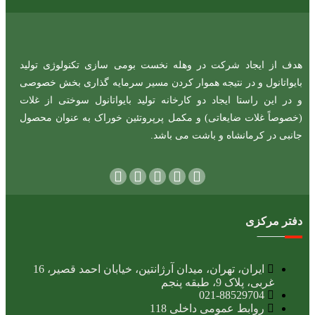
هدف از ایجاد شرکت در وهله نخست بومی سازی تکنولوژی تولید
بایواتانول و در نتیجه هموار کردن مسیر سرمایه گذاری بخش خصوصی
و در این راستا ایجاد دو کارخانه تولید بایواتانول سوختی از غلات
(خصوصاً غلات ضایعاتی) و مکمل پرپروتئین خوراک به عنوان محصول
جانبی در کرمانشاه و باشت می باشد.
دفتر مرکزی
ایران، تهران، میدان آرژانتین، خیابان احمد قصیر، 16
غربی، پلاک 9، طبقه پنجم
021-88529704
روابط عمومی داخلی 118