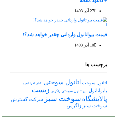
+ دانلود مقاله
27 آذر 1403
قیمت بیواتانول وارداتی چقدر خواهد شد؟!
10 آذر 1403
برچسب ها
اتانول سوختی
اتانول سوخت
اکتان افزا
ایدرو
زیست
بایواتانول
بایواتانول سوختی
زاگرس
سوخت سبز
پالایشگاه
شرکت گسترش
سوخت سبز زاگرس