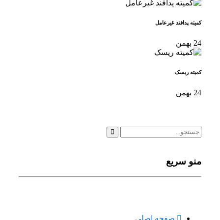
کمیته پدافند غیرعامل
24
بهمن
کمیته ریسک
24
بهمن
منو سریع
صفحه اصلی