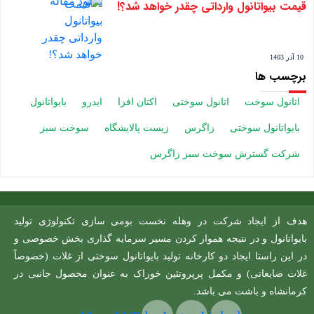
قیمت بیواتانول وارداتی چقدر خواهد شد؟!
10 آذر 1403
برچسب ها
اتانول سوخت
اتانول سوختی
اکتان افزا
ایدرو
بایواتانول
بایواتانول سوختی
زاگرس
زیست پالایشگاه
سوخت سبز
شرکت گسترش سوخت سبز زاگرس
هدف از ایجاد شرکت در وهله نخست بومی سازی تکنولوژی تولید
بایواتانول و در نتیجه هموار کردن مسیر سرمایه گذاری بخش خصوصی و
در این راستا ایجاد دو کارخانه تولید بایواتانول سوختی از غلات (خصوصاً
غلات ضایعاتی) و مکمل پرپروتئین خوراک به عنوان محصول جانبی در
کرمانشاه و باشت می باشد.