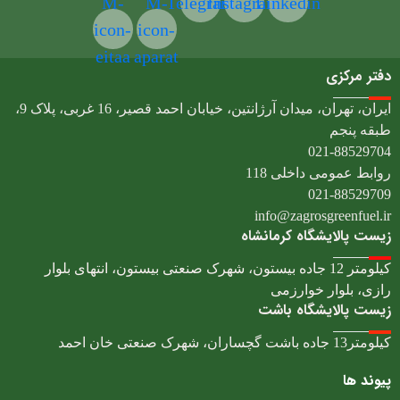
M-
M-
Telegram
Instagram
Linkedin
icon-
icon-
eitaa
aparat
دفتر مرکزی
ایران، تهران، میدان آرژانتین، خیابان احمد قصیر، 16 غربی، پلاک 9،
طبقه پنجم
021-88529704
روابط عمومی داخلی 118
021-88529709
info@zagrosgreenfuel.ir​
زیست پالایشگاه کرمانشاه
کیلومتر 12 جاده بیستون، شهرک صنعتی بیستون، انتهای بلوار
رازی، بلوار خوارزمی
زیست پالایشگاه باشت
کیلومتر13 جاده باشت گچساران، شهرک صنعتی خان احمد
پیوند ها