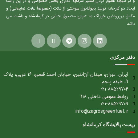
و در نتیجه هموار کردن مسیر سرمایه گذاری بخش خصوصی و در این راستا
ایجاد دو کارخانه تولید بایواتانول سوختی از غلات (خصوصاً غلات ضایعاتی) و
مکمل پرپروتئین خوراک به عنوان محصول جانبی در کرمانشاه و باشت می
باشد.
دفتر مرکزی
ایران، تهران، میدان آرژانتین، خیابان احمد قصیر، 16 غربی، پلاک
9، طبقه پنجم
021-88529704
روابط عمومی داخلی 118
021-88529709
info@zagrosgreenfuel.ir​
زیست پالایشگاه کرمانشاه