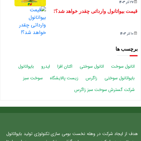
27 آذر 1403
قیمت بیواتانول وارداتی چقدر خواهد شد؟!
10 آذر 1403
برچسب ها
اتانول سوخت
اتانول سوختی
اکتان افزا
ایدرو
بایواتانول
بایواتانول سوختی
زاگرس
زیست پالایشگاه
سوخت سبز
شرکت گسترش سوخت سبز زاگرس
هدف از ایجاد شرکت در وهله نخست بومی سازی تکنولوژی تولید بایواتانول