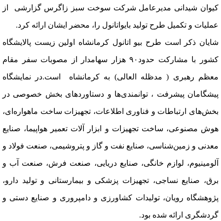
کیوان شیدانی مدیرعامل شرکت سوخت سبز زاگرس گزارشی از
عملیات و تکمیل طرح تولید بایواتانول را، محضر ایشان ارائه کرد.
شایان ذکر است طرح بیو اتانول کرمانشاه اولین زیست پالایشگاه
کشور با مشارکت حدود٩٠ هزار سهامدار از مصوبات سفر مقام
معظم رهبری ( مدظله العالی) به کرمانشاه است.در نمایشگاه
پیشگامان پیشرفت ، توانمندی‌ها و دستاوردهای بخش خصوصی در
بخش‌های ارتباطات و فناوری اطلاعات، تجهیزات ساخت ماهواره‌ای،
هوش مصنوعی، ساخت تجهیزات و ابزار آلات تعمیر هواپیما، صنایع
معدنی و زمین‌شناسی، صنایع نفت و گاز و پتروشیمی، صنعت فولاد و
آلومینیوم، لوازم خانگی، صنایع دریایی، صنعت فرش، صنعت آب و
برق، صنایع نساجی، تجهیزات پزشکی و بیمارستانی و تولید دارو،
پژوهشگاه رویان، تولیدات کشاورزی و دامپروری و صنایع دستی و
گردشگری ارائه شده بود.