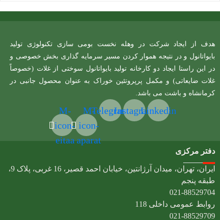
هدف از ایجاد شرکت در وهله نخست بومی سازی تکنولوژی تولید
بایواتانول و در نتیجه هموار کردن مسیر سرمایه گذاری بخش خصوصی و
در این راستا ایجاد دو کارخانه تولید بایواتانول سوختی از غلات (خصوصاً
غلات ضایعاتی) و مکمل پرپروتئین خوراک به عنوان محصول جانبی در
کرمانشاه و باشت می باشد.
M-
M-
Telegram
Instagram
Linkedin
icon-
icon-
eitaa
aparat
دفتر مرکزی
ایران، تهران، میدان آرژانتین، خیابان احمد قصیر، 16 غربی، پلاک 9،
طبقه پنجم
021-88529704
روابط عمومی داخلی 118
021-88529709