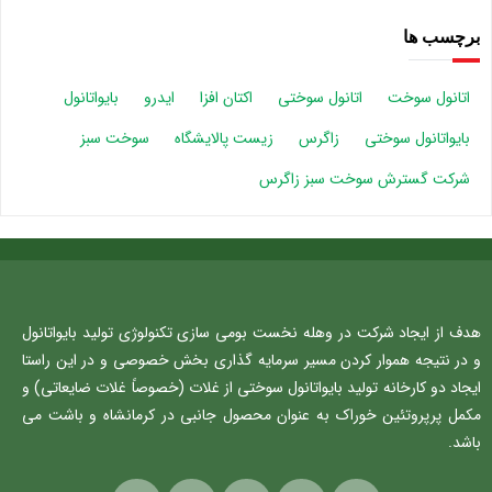
برچسب ها
اتانول سوخت
اتانول سوختی
اکتان افزا
ایدرو
بایواتانول
بایواتانول سوختی
زاگرس
زیست پالایشگاه
سوخت سبز
شرکت گسترش سوخت سبز زاگرس
هدف از ایجاد شرکت در وهله نخست بومی سازی تکنولوژی تولید بایواتانول
و در نتیجه هموار کردن مسیر سرمایه گذاری بخش خصوصی و در این راستا
ایجاد دو کارخانه تولید بایواتانول سوختی از غلات (خصوصاً غلات ضایعاتی) و
مکمل پرپروتئین خوراک به عنوان محصول جانبی در کرمانشاه و باشت می
باشد.