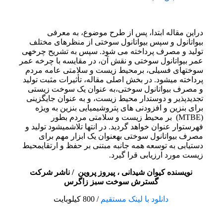
دراین مقاله ابتدا، پس از طرح موضوع، به معرفی
بیواتانول و سپس بیواتانول سوختی از منظرهای مختلف
تولید و مصرف پرداخته می شود. سپس به تشریح چرخهی
عمر بیواتانول سوختی و نقش آن، در مقایسه با چرخه عمر
سوختهای فسیلی، برمحیط زیست و سلامتی عامه مردم
پرداخته میشود. در بخش اصلی مقاله، تأثیرات مثبت تولید
و مصرف بیواتانول سوختی،به عنوان یک سوخت زیستی
تجدیدپذیر و دوستدار محیط زیست، و به عنوان جایگزینی
برای بنزین و افزودنی های پتروشیمیایی بنزین به ویژه
(MTBE) بر محیط زیست و سلامتی مردم بطور
فهرستوار عنوان خواهد گردید. در انتها تلاشمیشود تولید و
مصرف بیواتانول سوختی بهعنوان یک ابزار مهم برای
دستیابی به توسعه همه جانبه مبتنی بر حفظ و ارتقایمحیط
زیست مورد ارزیابی قرا گیرد.
نویسنده کیوان شیدانی ، پیروز پروین / ناشر شرکت
گسترش سوخت سبز زاگرس
دانلود با لینک مستقیم
/ 800 کیلوبایت