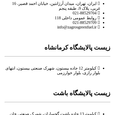
ایران، تهران، میدان آرژانتین، خیابان احمد قصیر، 16
غربی، پلاک 9، طبقه پنجم
021-88529704
روابط عمومی داخلی 118
021-88529709
info@zagrosgreenfuel.ir​
زیست پالایشگاه کرمانشاه
کیلومتر 12 جاده بیستون، شهرک صنعتی بیستون، انتهای
بلوار رازی، بلوار خوارزمی
زیست پالایشگاه باشت
کیلومتر13 جاده باشت گچساران، شهرک صنعتی خان