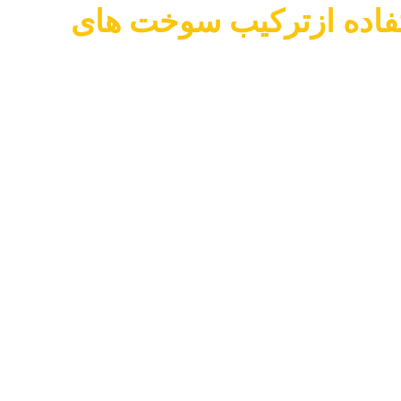
ای عملکردی موتور تراکتورMF-399 با استفاده ازترکیب سوخت های