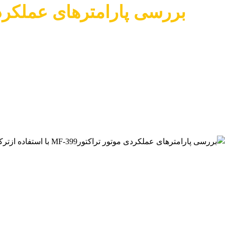
بررسی پارامترهای عملکردی موتور تراکتورMF-399 با استفاده ازترکیب سوخت های دیزل،ب