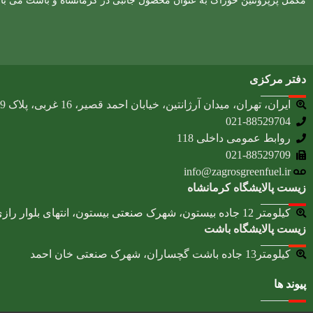
مکمل پرپروتئین خوراک به عنوان محصول جانبی در کرمانشاه و باشت می با
دفتر مرکزی
ایران، تهران، میدان آرژانتین، خیابان احمد قصیر، 16 غربی، پلاک 9، طبقه پنجم
021-88529704
روابط عمومی داخلی 118
021-88529709
info@zagrosgreenfuel.ir​
زیست پالایشگاه کرمانشاه
کیلومتر 12 جاده بیستون، شهرک صنعتی بیستون، انتهای بلوار رازی، بلوار خوارزمی
زیست پالایشگاه باشت
کیلومتر13 جاده باشت گچساران، شهرک صنعتی خان احمد
پیوند ها