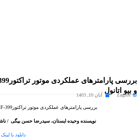
و بیو اتانول
Zagros
آبان 10, 1403
بررسی پارامترهای عملکردی موتور تراکتورMF-399 با استفاده ازترکیب سوخت های دیزل،بیودیزل و بیو اتانول
نویسنده وحیده ایستان، سیدرضا حسن بیگی / نا
دانلود با لین