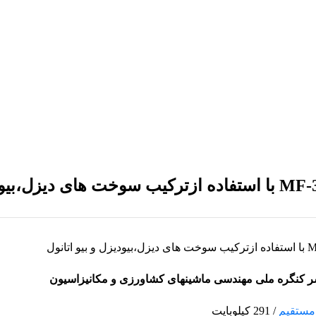
بررسی پارامترهای عملکردی موتور تراکتورMF-399 با استفاده ازترکیب سوخت های دیز
شر کنگره ملی مهندسی ماشینهای کشاورزی و مکانیزاسیون
ک مستقیم
/ 291 کیلوبایت