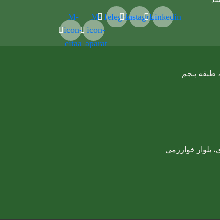
شد.
M-
M-
Telegram
Instagram
Linkedin
icon-
icon-
eitaa
aparat