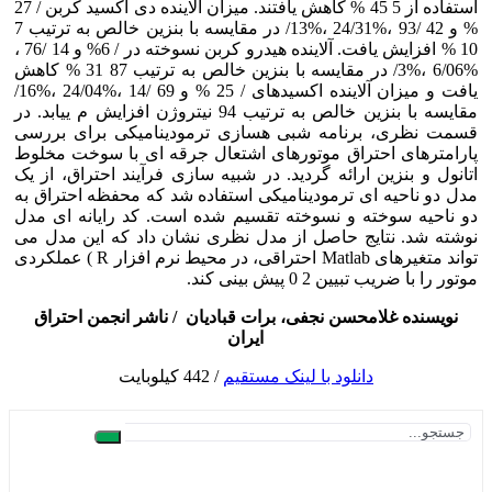
استفاده از 5 45 % کاهش یافتند. میزان آلاینده دی اکسید کربن / 27
% و 42 /93 ،%24/31 ،%13/ در مقایسه با بنزین خالص به ترتیب 7
10 % افزایش یافت. آلاینده هیدرو کربن نسوخته در / 6% و 14 /76 ،
%6/06 ،%3/ در مقایسه با بنزین خالص به ترتیب 87 31 % کاهش
یافت و میزان آلاینده اکسیدهای / 25 % و 69 /14 ،%24/04 ،%16/
مقایسه با بنزین خالص به ترتیب 94 نیتروژن افزایش م ییابد. در
مت نظری، برنامه شبی هسازی ترمودینامیکی برای بررسی
رامترهای احتراق موتورهای اشتعال جرقه ای با سوخت مخلوط
نول و بنزین ارائه گردید. در شبیه سازی فرآیند احتراق، از یک
ل دو ناحیه ای ترمودینامیکی استفاده شد که محفظه احتراق به
 ناحیه سوخته و نسوخته تقسیم شده است. کد رایانه ای مدل
شته شد. نتایج حاصل از مدل نظری نشان داد که این مدل می
تواند متغیرهای Matlab احتراقی، در محیط نرم افزار R ) عملکردی
ر را با ضریب تبیین 2 0 پیش بینی کند.
نویسنده غلامحسن نجفی، برات قبادیان / ناشر انجمن احتراق
ایران
دانلود با لینک مستقیم
/ 442 کیلوبایت