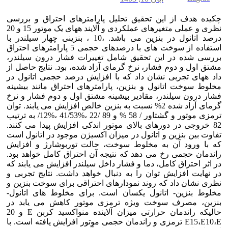
یده هدف از این تحقیق تحلیل پارامترهای احتراق و بررسی
نظری و عملی متغیرهای عملکردی و آلایند ههای یک موتور 15 و 20
درصد اتانول در بنزین می باشد. ،10 ، بنزینی چهار سیلندر با
استفاده از سوخت های با درصدهای حجمی 5 پارامترهای احتراق
رسی شده در این تحقیق شامل تغییرات فشار درون سیلندر،
تق اول و دوم فشار، نرخ گرمای آزاد شده، بود. نتایج حاصل از
د ههای تجربی نشان داد که با افزایش درصد حجمی اتانول در
لوط سوخت اتانول و بنزین، پارامترهای احتراق مانند بیشینه
ار درون سیلندر، مقادیر بیشینه مشتق اول و دوم فشار و نرخ
گرمای آزاد شده 2% نسبت به بنزین خالص افزایش می یابند. توان
ترمزی موتور و گشتاور / 58 % و 89 /22 ،%41/53 ،%12/ به ترتیب
82 خروجی در دورهای بالای موتور اندکی افزایش پیدا می کنند.
اوت بین بنزین و اتانول در میزان اکسیژن موجود در اتانول است
 با ورود آن به مخلوط سوخت، حالت توربوشارژ و افزایش
ندمان حجمی رخ می دهد که نتیجه آن احتراق کامل خواهد بود.
اثر احتراق کامل، دما و فشار داخل سیلندر افزایش می یابند که
 نهایت افزایش توان را به دنبال خواهد داشت. نتایج تجربی و
ری نشان داد که روند نمودارهای احتراقی برای سوخت بنزین و
لوط بنزین- اتانول یکسان است. برای مخلوط های اتانول-
زین، مصرف سوخت ویژه ترمزی موتور کاهش می یابد در
حالیکه راندمان حرارتی میزان آلاینده منواکسید کربن E و 20
E15،E10،E ترمزی و راندمان حجمی موتور افزایش یافته است. با