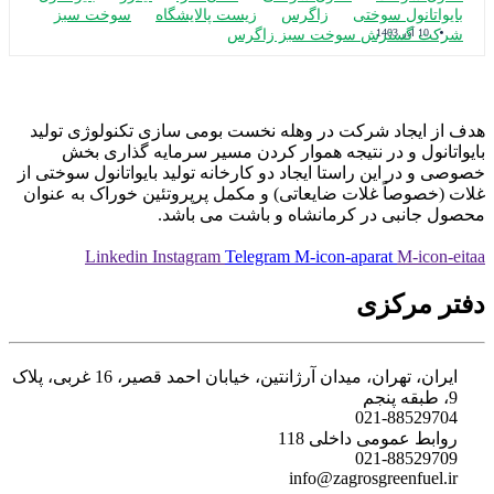
بایواتانول سوختی
زاگرس
زیست پالایشگاه
سوخت سبز
شرکت گسترش سوخت سبز زاگرس
10 آذر 1403
 از ایجاد شرکت در وهله نخست بومی سازی تکنولوژی تولید
واتانول و در نتیجه هموار کردن مسیر سرمایه گذاری بخش
صی و در این راستا ایجاد دو کارخانه تولید بایواتانول سوختی از
ت (خصوصاً غلات ضایعاتی) و مکمل پرپروتئین خوراک به عنوان
ول جانبی در کرمانشاه و باشت می باشد.
Linkedin
Instagram
Telegram
M-icon-aparat
M-icon-ei
تر مرکزی
ایران، تهران، میدان آرژانتین، خیابان احمد قصیر، 16 غربی، پلاک
9، طبقه پنجم
021-88529704
روابط عمومی داخلی 118
021-88529709
info@zagrosgreenfuel.ir​