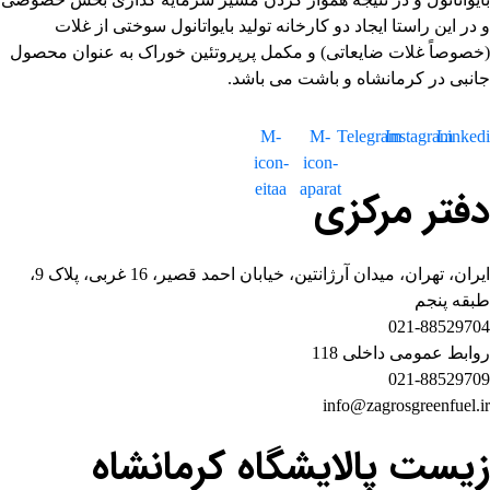
و در این راستا ایجاد دو کارخانه تولید بایواتانول سوختی از غلات
(خصوصاً غلات ضایعاتی) و مکمل پرپروتئین خوراک به عنوان محصول
جانبی در کرمانشاه و باشت می باشد.
M-
M-
Telegram
Instagram
Linked
icon-
icon-
eitaa
aparat
دفتر مرکزی
ایران، تهران، میدان آرژانتین، خیابان احمد قصیر، 16 غربی، پلاک 9،
طبقه پنجم
021-88529704
روابط عمومی داخلی 118
021-88529709
info@zagrosgreenfuel.ir​
زیست پالایشگاه کرمانشاه