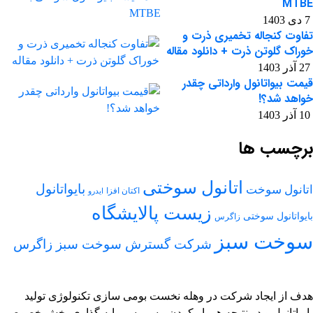
MTBE
7 دی 1403
تفاوت کنجاله تخمیری ذرت و
خوراک گلوتن ذرت + دانلود مقاله
27 آذر 1403
قیمت بیواتانول وارداتی چقدر
خواهد شد؟!
10 آذر 1403
برچسب ها
اتانول سوختی
بایواتانول
اتانول سوخت
اکتان افزا
ایدرو
زیست پالایشگاه
بایواتانول سوختی
زاگرس
سوخت سبز
شرکت گسترش سوخت سبز زاگرس
هدف از ایجاد شرکت در وهله نخست بومی سازی تکنولوژی تولید
بایواتانول و در نتیجه هموار کردن مسیر سرمایه گذاری بخش خصوصی