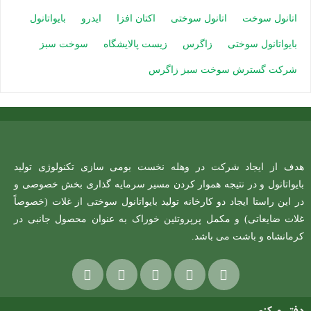
اتانول سوخت
اتانول سوختی
اکتان افزا
ایدرو
بایواتانول
بایواتانول سوختی
زاگرس
زیست پالایشگاه
سوخت سبز
شرکت گسترش سوخت سبز زاگرس
هدف از ایجاد شرکت در وهله نخست بومی سازی تکنولوژی تولید
بایواتانول و در نتیجه هموار کردن مسیر سرمایه گذاری بخش خصوصی و
در این راستا ایجاد دو کارخانه تولید بایواتانول سوختی از غلات (خصوصاً
غلات ضایعاتی) و مکمل پرپروتئین خوراک به عنوان محصول جانبی در
کرمانشاه و باشت می باشد.