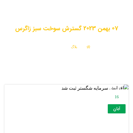
07 بهمن 2023 گسترش سوخت سبز زاگرس
بلاگ
آبان 16, 1402
16
آبان