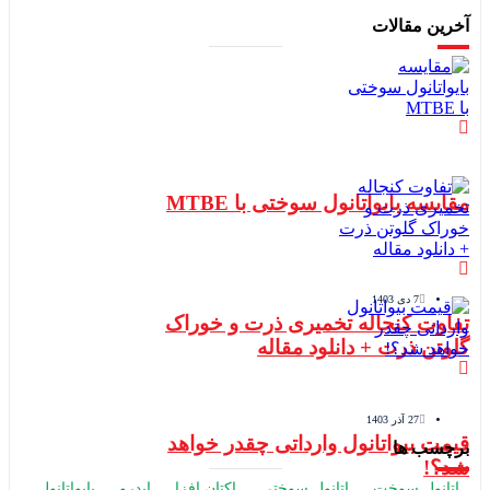
رین مقالات
ایسه بایواتانول سوختی با MTBE
7 دی 1403
فاوت کنجاله تخمیری ذرت و خوراک
لوتن ذرت + دانلود مقاله
27 آذر 1403
یمت بیواتانول وارداتی چقدر خواهد
رچسب ها
د؟!
اتانول سوخت
اتانول سوختی
اکتان افزا
ایدرو
بایواتانول