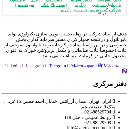
بایواتانول سوختی
زاگرس
زیست پالایشگاه
سوخت سبز
شرکت گسترش سوخت سبز زاگرس
10 آذر 1403
 از ایجاد شرکت در وهله نخست بومی سازی تکنولوژی تولید
واتانول و در نتیجه هموار کردن مسیر سرمایه گذاری بخش
صی و در این راستا ایجاد دو کارخانه تولید بایواتانول سوختی از
ت (خصوصاً غلات ضایعاتی) و مکمل پرپروتئین خوراک به عنوان
ول جانبی در کرمانشاه و باشت می باشد.
Linkedin
Instagram
Telegram
M-icon-aparat
M-icon-ei
تر مرکزی
ایران، تهران، میدان آرژانتین، خیابان احمد قصیر، 16 غربی،
پلاک 9، طبقه پنجم
021-88529704
روابط عمومی داخلی 118
021-88529709
info@zagrosgreenfuel.ir​