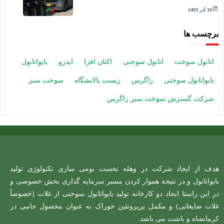
10 آذر 1403
برچسب ها
اتانول سوخت
اتانول سوختی
اکتان افزا
ایدرو
بایواتانول
بایواتانول سوختی
زاگرس
زیست پالایشگاه
سوخت سبز
شرکت گسترش سوخت سبز زاگرس
هدف از ایجاد شرکت در وهله نخست بومی سازی تکنولوژی تولید
بایواتانول و در نتیجه هموار کردن مسیر سرمایه گذاری بخش خصوصی و
در این راستا ایجاد دو کارخانه تولید بایواتانول سوختی از غلات (خصوصاً
غلات ضایعاتی) و مکمل پرپروتئین خوراک به عنوان محصول جانبی در
کرمانشاه و باشت می باشد.