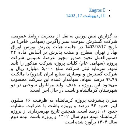
Zagros
اردیبهشت 17, 1402
به گزارش نبض بورس به نقل از مدیریت روابط عمومی،
شرکت گسترش سوخت سبز زاگرس (سهامی خاص) در
تاریخ 1402/02/17 در جلسه هیئت پذیرش بورس اوراق
بهادار تهران مطرح و هیئت پذیرش بر اساس ماده ۲۴
دستورالعمل نحوه صدور مجوز عرضۀ عمومی شرکت
پروژه (سهامی عام) کلیات پروژه شرکت مذکور را تأیید
نمود. سرمایه ثبتی شرکت مبلغ ۵,۰۰۰ میلیارد ریال و
شرکت گسترش و نوسازی صنایع ایران (ایدرو) با مالکیت
۹۹.۹۹ درصد سهام، سهامدار عمده این شرکت محسوب
می‌­شود. این پروژه با هدف تولید بیواتانول سوختی در دو
شهرستان کرمانشاه و باشت در حال اجرا است.
میزان پیشرفت پروژه کرمانشاه به ظرفیت ۶۶ میلیون
لیتر حدود ۹۴ درصد و پروژه باشت با ظرفیت مشابه،
حدود ۱۶ درصد است. همچنین تاریخ بهره‌­برداری از پروژه
کرمانشاه نیمه دوم سال ۱۴۰۲ و پروژه باشت نیمه دوم
سال ۱۴۰۴ برآورد شده است.