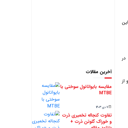
ین
در
آخرین مقالات
از
مقایسه بایواتانول سوختی با
MTBE
7 دی 1403
تفاوت کنجاله تخمیری ذرت
و خوراک گلوتن ذرت +
دانلود مقاله