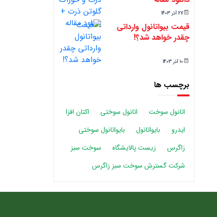
27 آذر 1403
قیمت بیواتانول وارداتی
چقدر خواهد شد؟!
10 آذر 1403
برچسب ها
اتانول سوخت
اتانول سوختی
اکتان افزا
ایدرو
بایواتانول
بایواتانول سوختی
زاگرس
زیست پالایشگاه
سوخت سبز
شرکت گسترش سوخت سبز زاگرس